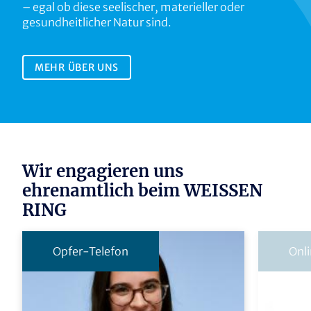
– egal ob diese seelischer, materieller oder
gesundheitlicher Natur sind.
MEHR ÜBER UNS
Wir engagieren uns
ehrenamtlich beim WEISSEN
RING
Opfer-Telefon
Onl