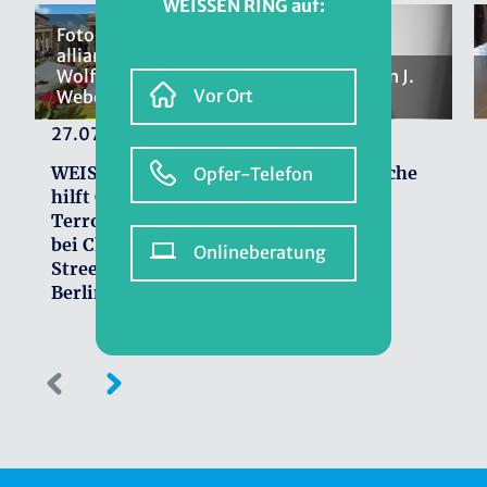
WEISSEN RING auf:
Foto: dpa picture
alliance /
Wolfgang Maria
Foto: Christian J.
Vor Ort
Weber
Ahlers
27.07.2026
02.07.2026
WEISSER RING
Die empathische
Opfer-Telefon
hilft Opfern nach
Kämpferin
Terroranschlag
bei Christopher
Onlineberatung
Street Day in
Berlin