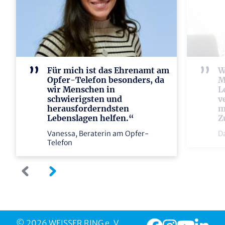
Für mich ist das Ehrenamt am
W
Opfer-Telefon besonders, da
M
wir Menschen in
L
schwierigsten und
v
herausforderndsten
m
Lebenslagen helfen.“
Z
Vanessa, Beraterin am Opfer-
D
Telefon
© 2026 WEISSER RING e. V.