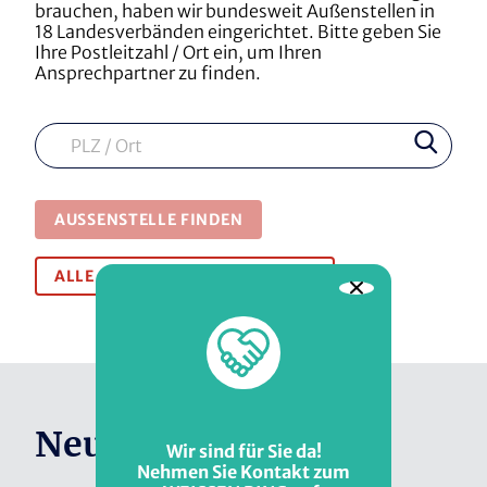
brauchen, haben wir bundesweit Außenstellen in
18 Landesverbänden eingerichtet. Bitte geben Sie
Ihre Postleitzahl / Ort ein, um Ihren
Prominente
Ansprechpartner zu finden.
Angebot in Leichter
Unterstützer
Sprache
Suche
Medien & Recherche
Junge Mitarbeit im
WEISSER RING
Angebot für Gehörlose
WEISSEN RING
AUSSENSTELLE FINDEN
ALLE AUSSENSTELLEN ANSEHEN
WEISSER RING Akademie
Neuigkeiten
Wir sind für Sie da!
Nehmen Sie Kontakt zum