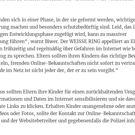
nden sich in einer Phase, in der sie geformt werden, wichtig
ung machen und besonders schutzbedürftig sind. Leid, das 
igen Entwicklungsphase zugefügt wird, kann zu massiver
ung führen“, warnt Biwer. Der WEISSE RING appelliert an El
n frühzeitig und regelmäßig über Gefahren im Internet wie b
g zu sprechen. Eltern sollten ihren Kindern das richtige B
teln, fremden Online-Bekanntschaften nicht sofort zu vertra
e im Netz ist nicht jeder der, der er zu sein vorgibt.“
us sollten Eltern ihre Kinder für einen zurückhaltenden Um
rmationen und Daten im Internet sensibilisieren und sie dav
te Links zu klicken. Erhalten Kinder unangenehme oder anz
deos oder Fotos, sollte der Kontakt zur Online-Bekanntschaft
und der Websitebetreiber und gegebenenfalls die Polizei inf