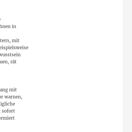
e
ihnen in
tern, mit
eispielsweise
ewusstsein
uen, rät
gang mit
or warnen,
ügliche
 sofort
ormiert