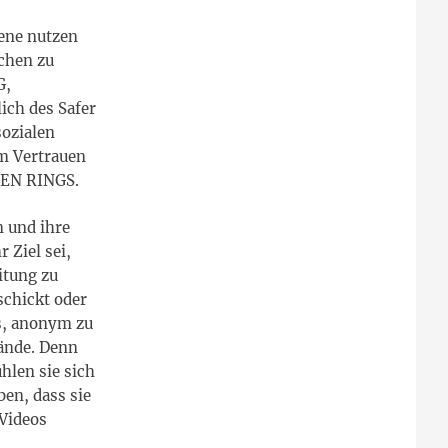
ene nutzen
uchen zu
G,
ich des Safer
sozialen
um Vertrauen
SSEN RINGS.
 und ihre
 Ziel sei,
itung zu
schickt oder
ts, anonym zu
Hände. Denn
hlen sie sich
en, dass sie
Videos