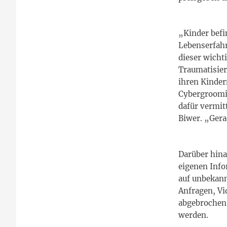
„Kinder befi
Lebenserfahr
dieser wicht
Traumatisier
ihren Kinder
Cybergroomin
dafür vermit
Biwer. „Gerad
Darüber hina
eigenen Info
auf unbekann
Anfragen, Vi
abgebrochen 
werden.