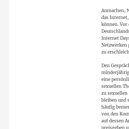
Anmachen, Na
das Internet
können. Vor
Deutschlands
Internet Day
Netzwerken g
zu erschleic
Den Gespräch
minderjährig
eine persönli
sexuellen Th
zu sexuellen
bleiben und s
häufig bemer
von den Komp
auf dessen A
preisgeben u