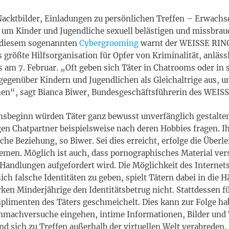
cktbilder, Einladungen zu persönlichen Treffen – Erwachs
, um Kinder und Jugendliche sexuell belästigen und missbra
 diesem sogenannten
Cybergrooming
warnt der WEISSE RIN
 größte Hilfsorganisation für Opfer von Kriminalität, anlässl
s am 7. Februar. „Oft geben sich Täter in Chatrooms oder in 
egenüber Kindern und Jugendlichen als Gleichaltrige aus, 
hen“, sagt Bianca Biwer, Bundesgeschäftsführerin des WEI
sbeginn würden Täter ganz bewusst unverfänglich gestalten
en Chatpartner beispielsweise nach deren Hobbies fragen. Ihr
che Beziehung, so Biwer. Sei dies erreicht, erfolge die Überle
emen. Möglich ist auch, dass pornographisches Material ver
 Handlungen aufgefordert wird. Die Möglichkeit des Interne
ich falsche Identitäten zu geben, spielt Tätern dabei in die 
ken Minderjährige den Identitätsbetrug nicht. Stattdessen fü
limenten des Täters geschmeichelt. Dies kann zur Folge hab
nmachversuche eingehen, intime Informationen, Bilder und 
nd sich zu Treffen außerhalb der virtuellen Welt verabreden.