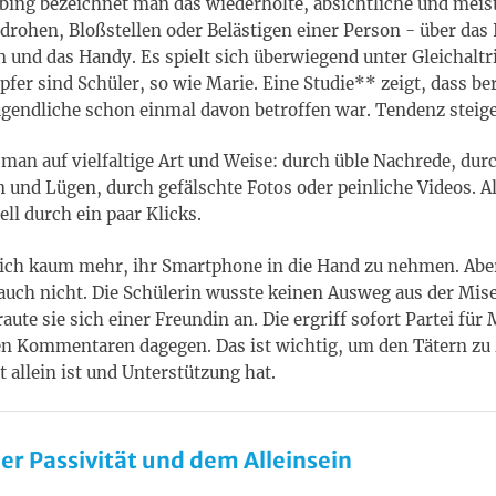
ing bezeichnet man das wiederholte, absichtliche und meist
drohen, Bloßstellen oder Belästigen einer Person - über das 
n und das Handy. Es spielt sich überwiegend unter Gleichaltr
pfer sind Schüler, so wie Marie. Eine Studie** zeigt, dass be
Jugendliche schon einmal davon betroffen war. Tendenz steig
an auf vielfaltige Art und Weise: durch üble Nachrede, dur
 und Lügen, durch gefälschte Fotos oder peinliche Videos. Al
ell durch ein paar Klicks.
sich kaum mehr, ihr Smartphone in die Hand zu nehmen. Abe
 auch nicht. Die Schülerin wusste keinen Ausweg aus der Mise
ute sie sich einer Freundin an. Die ergriff sofort Partei für
nen Kommentaren dagegen. Das ist wichtig, um den Tätern zu 
t allein ist und Unterstützung hat.
er Passivität und dem Alleinsein