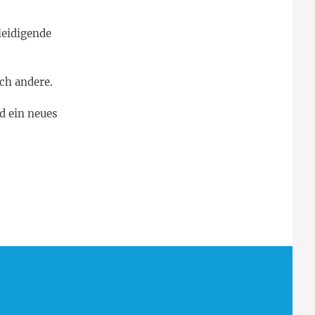
leidigende
rch andere.
d ein neues