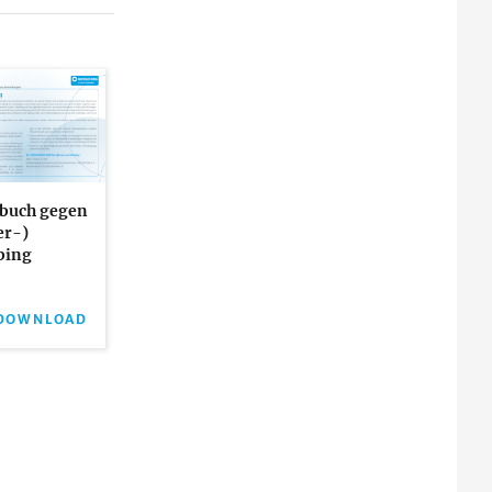
buch gegen
er-)
bing
DOWNLOAD