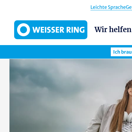
Direkt zum Inhalt
Leichte Sprache
Ge
Wir helfen
Hauptnavigation
Ich brau
Ich bin von einer Straftat betroffen
Fonds sexueller Missbrauch: Was ist das Ergänzende Hilfesystem (EHS)?
So können Sie uns unterstützen
Ihre Mitgliedschaft im WEISSEN RING
Über uns: Verein WEISSER RING
Hilfe nach Häuslicher Gewalt
Hilfe für Opfer einer Vergewaltigung
Tipps zum Thema: Stalking
Tipps zum Thema: Vorsicht vor Diebstahl
Tipps zum Thema: Vorsicht vor Telefonbetrug
Tipps zum Thema: Vorsicht K.-o.-Tropfen!
Tipps zum Thema Zivilcourage
Tipps zum Einbruchschutz
Hinweise zu Betrugsmaschen
Hinweise zum Thema Digitale Gewalt
Schutz vor sexualisierter Gewalt gegen Kinder und Jugendliche
Informationen zum Thema: Hass & Hetze
Gewalt gegen Männer: Welche Hilfemöglichkeiten?
Werte weitertragen: Testamentarische Verfügungen
Anpassung Mitgliedschaft
Kündigung Mitgliedschaft
Unsere Arbeit: Wir helfen Kriminalitätsopfern
Standorte: Wo Sie uns finden
Öffentliches Eintreten: Wir sind an der Seite der Kriminalitätsopfer
Ehrenamtliches Engagement: Opfern helfen
WEISSER RING e.V.: Daten-Zahlen-Fakten
Lob & Kritik: Ihre Meinung ist gefragt