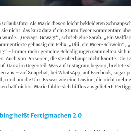
n Urlaubsfoto. Als Marie diesen leicht bekleideten Schnappsc
e sie nicht, das kurz darauf ein Sturm fieser Kommentare über
 würde. „Gewagt, Gewagt“, schrieb eine Sarah. „Ein Walfisc
ommentierte gehässig ein Felix. „Uiii, ein Meer-Schwein“, 
ng“ - immer mehr gemeine Beleidigungen sammelten sich u
en. Auch von Personen, die sie überhaupt nicht kannte. Die L
auf. Ganz im Gegenteil. Was auf Instagram begann, breitete si
en aus – auf Snapchat, bei WhatsApp, auf Facebook, sogar p
ll, rund um die Uhr. Es war wie eine Lawine, die nicht mehr 
en half nichts. Marie fühlte sich hilflos ausgeliefert. Fertig
K
ing heißt Fertigmachen 2.0