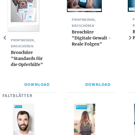
P
PRINTMEDIEN,
B
BROSCHÜREN
Broschüre
F
"Digitale Gewalt -
PRINTMEDIEN,
Reale Folgen"
BROSCHÜREN
Broschüre
"Standards für
die Opferhilfe"
DOWNLOAD
DOWNLOAD
FALTBLÄTTER