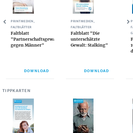
PRINTMEDIEN,
PRINTMEDIEN,
P
FALTBLÄTTER
FALTBLÄTTER
F
Faltblatt
Faltblatt "Die
G
"Partnerschaftsgewalt
unterschätzte
F
gegen Männer"
Gewalt: Stalking"
1
d
DOWNLOAD
DOWNLOAD
TIPPKARTEN