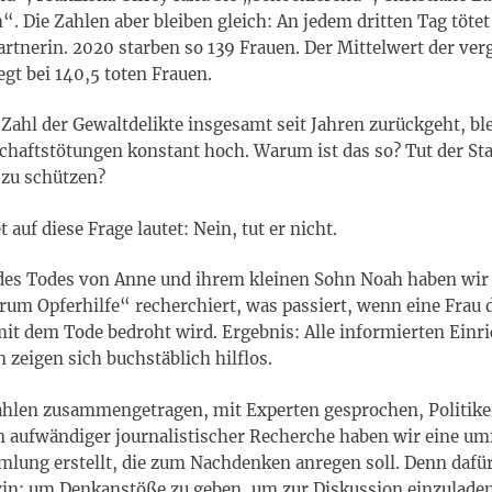
h“. Die Zahlen aber bleiben gleich: An jedem dritten Tag töte
artnerin. 2020 starben so 139 Frauen. Der Mittelwert der ve
egt bei 140,5 toten Frauen.
Zahl der Gewaltdelikte insgesamt seit Jahren zurückgeht, blei
chaftstötungen konstant hoch. Warum ist das so? Tut der St
 zu schützen?
 auf diese Frage lautet: Nein, tut er nicht.
des Todes von Anne und ihrem kleinen Sohn Noah haben wir 
um Opferhilfe“ recherchiert, was passiert, wenn eine Frau 
it dem Tode bedroht wird. Ergebnis: Alle informierten Einr
 zeigen sich buchstäblich hilflos.
ahlen zusammengetragen, mit Experten gesprochen, Politik
In aufwändiger journalistischer Recherche haben wir eine u
lung erstellt, die zum Nachdenken anregen soll. Denn dafü
in: um Denkanstöße zu geben, um zur Diskussion einzulade