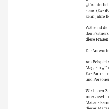
„fürchterlic
seine (Ex-)P
zehn Jahre li
Während die 
den Partners
diese Frauen
Die Antwortet
Am Beispiel 
Magazin „For
Ex-Partner m
und Personen
Wir haben Z
interviewt. 
Materialsamm
dieses Magaz