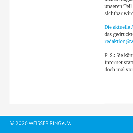
unseren Teil
sichtbar wird
Die aktuelle
das gedruckt
redaktion@w
P. S.: Sie k
Internet stat
doch mal vor
© 2026 WEISSER RING e. V.