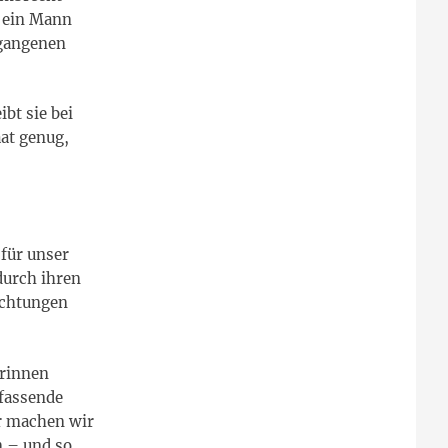
t ein Mann
rgangenen
bt sie bei
aat genug,
für unser
durch ihren
ichtungen
erinnen
mfassende
r machen wir
n – und so