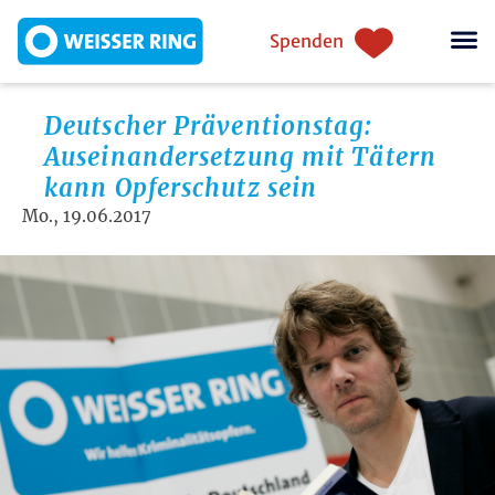
Direkt zum Inhalt
Einstiegsnavigation
Spenden
Deutscher Präventionstag:
Auseinandersetzung mit Tätern
kann Opferschutz sein
Mo., 19.06.2017