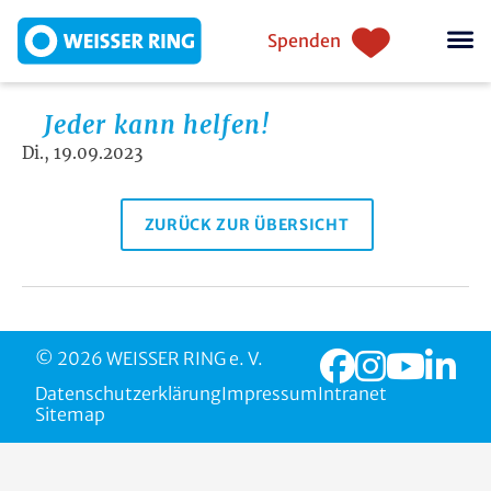
Direkt zum Inhalt
Einstiegsnavigation
Spenden
Jeder kann helfen!
Di., 19.09.2023
ZURÜCK ZUR ÜBERSICHT
© 2026 WEISSER RING e. V.
Datenschutzerklärung
Impressum
Intranet
Sitemap