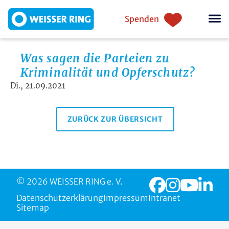
Direkt zum Inhalt
Einstiegsnavigation
Spenden
Was sagen die Parteien zu
Kriminalität und Opferschutz?
Di., 21.09.2021
ZURÜCK ZUR ÜBERSICHT
© 2026 WEISSER RING e. V.
Datenschutzerklärung
Impressum
Intranet
Sitemap