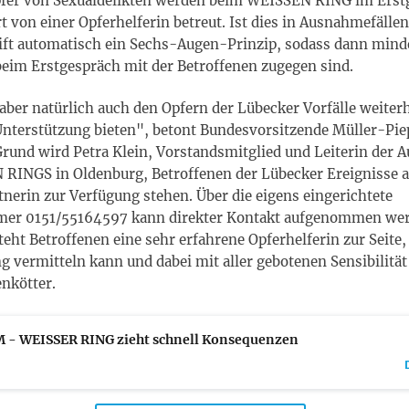
pfer von Sexualdelikten werden beim WEISSEN RING im Erst
t von einer Opferhelferin betreut. Ist dies in Ausnahmefällen
ift automatisch ein Sechs-Augen-Prinzip, sodass dann mind
beim Erstgespräch mit der Betroffenen zugegen sind.
aber natürlich auch den Opfern der Lübecker Vorfälle weiter
Unterstützung bieten", betont Bundesvorsitzende Müller-Pie
rund wird Petra Klein, Vorstandsmitglied und Leiterin der A
RINGS in Oldenburg, Betroffenen der Lübecker Ereignisse al
nerin zur Verfügung stehen. Über die eigens eingerichtete
er 0151/55164597 kann direkter Kontakt aufgenommen wer
teht Betroffenen eine sehr erfahrene Opferhelferin zur Seite,
g vermitteln kann und dabei mit aller gebotenen Sensibilität
nkötter.
 - WEISSER RING zieht schnell Konsequenzen