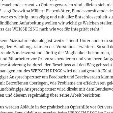
lfesuchende erneut zu Opfern geworden sind, dürfen sich nic
", sagt Roswitha Müller-Piepenkötter, Bundesvorsitzende 
war es wichtig, nun zügig und mit aller Entschlossenheit zu
ündlichen Aufarbeitung wollen wir wichtige Weichen stellen
ass der WEISSE RING nach wie vor für Integrität steht."
sene Maßnahmenkatalog ist weitreichend. Unter anderem sol
ng den Handlungsrahmen des Vorstands erweitern. So soll d
rende Bundesvorstand künftig die Möglichkeit bekommen, i
 und Mitarbeiter vor Ort zu suspendieren und von ihren Aufg
iese Änderung ist durch den Beschluss auf den Weg gebracht
anagement des WEISSEN RINGS wird neu aufgestellt. Künfti
giger Ansprechpartner um Feedback und Beschwerden kümm
t Betroffenen überlegen, wie Probleme am effektivsten ge
unabhängige Ansprechpartner wird direkt mit dem Bundesvo
en und diesem regelmäßig über seine Arbeit berichten.
us werden Abläufe in der praktischen Opferhilfe vor Ort vers