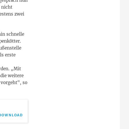
gespräch nun
 nicht
estens zwei
hin schnelle
penkötter.
ußenstelle
s erste
den. „Mit
 die weitere
 vorgeht", so
DOWNLOAD