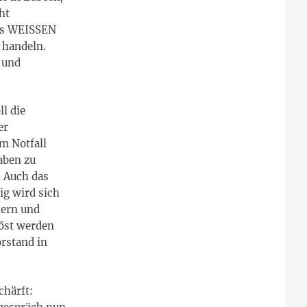
ht
des WEISSEN
 handeln.
 und
l die
er
m Notfall
aben zu
. Auch das
g wird sich
ern und
löst werden
rstand in
chärft: