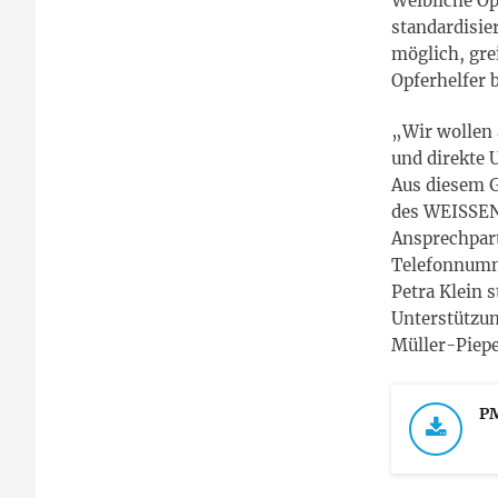
Weibliche O
standardisier
möglich, gre
Opferhelfer 
„Wir wollen 
und direkte 
Aus diesem G
des WEISSEN 
Ansprechpart
Telefonnumm
Petra Klein s
Unterstützun
Müller-Piepe
PM