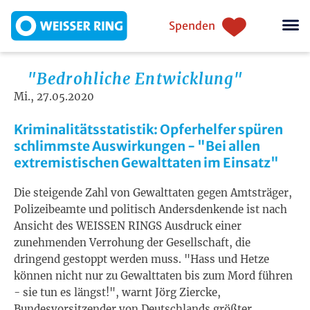
Direkt zum Inhalt
Einstiegsnavigation
Spenden
"Bedrohliche Entwicklung"
Mi., 27.05.2020
Kriminalitätsstatistik: Opferhelfer spüren
schlimmste Auswirkungen - "Bei allen
extremistischen Gewalttaten im Einsatz"
Die steigende Zahl von Gewalttaten gegen Amtsträger,
Polizeibeamte und politisch Andersdenkende ist nach
Ansicht des WEISSEN RINGS Ausdruck einer
zunehmenden Verrohung der Gesellschaft, die
dringend gestoppt werden muss. "Hass und Hetze
können nicht nur zu Gewalttaten bis zum Mord führen
- sie tun es längst!", warnt Jörg Ziercke,
Bundesvorsitzender von Deutschlands größter