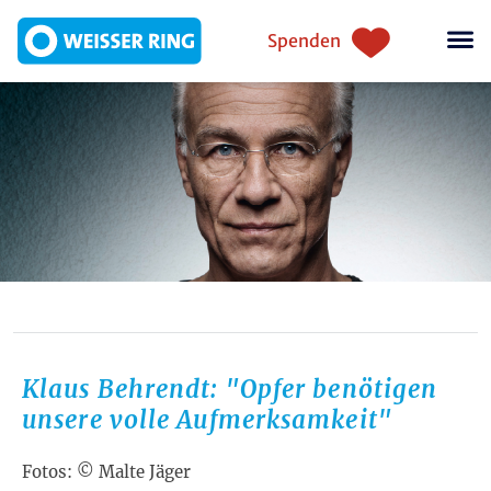
Direkt zum Inhalt
Einstiegsnavigation
Spenden
Klaus Behrendt: "Opfer benötigen
unsere volle Aufmerksamkeit"
Fotos: © Malte Jäger