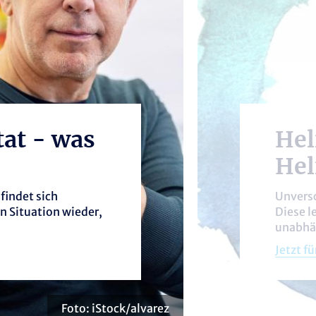
tat - was
Hel
Hilfe
Hel
 findet sich
Unversc
n Situation wieder,
Diese l
unabhä
Jetzt f
Foto: iStock/alvarez