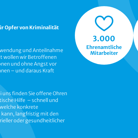
ür Opfer von Kriminalität
3.000
Ehrenamtliche
Zuwendung und Anteilnahme
Mitarbeiter
t wollen wir Betroffenen
ionen und ohne Angst vor
önnen – und daraus Kraft
ei uns finden Sie offene Ohren
sche Hilfe – schnell und
 welche konkrete
kann, langfristig mit den
rieller oder gesundheitlicher