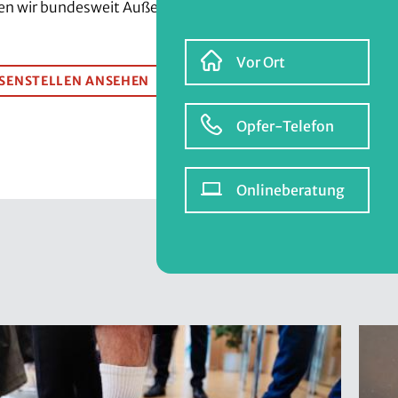
n wir bundesweit Außenstellen in 18
Vor Ort
SENSTELLEN ANSEHEN
Opfer-Telefon
Onlineberatung
WEISSER RING Akademie
Junge Mitarbeit im
Angebot für Gehörlose