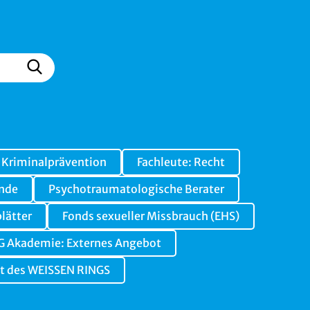
: Kriminalprävention
Fachleute: Recht
nde
Psychotraumatologische Berater
lätter
Fonds sexueller Missbrauch (EHS)
G Akademie: Externes Angebot
et des WEISSEN RINGS