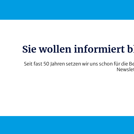
WEISSER RING
Unterstützer
Sprache
Sie wollen informiert 
Seit fast 50 Jahren setzen wir uns schon für die
Newslet