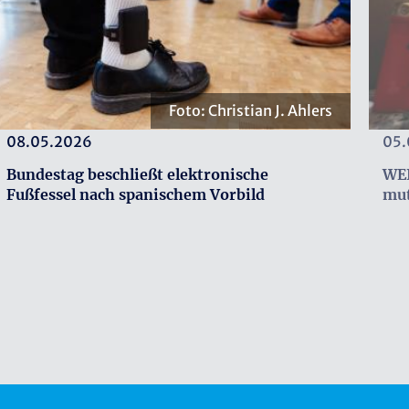
WEISSEN RING
Foto: Christian J. Ahlers
08.05.2026
05.
Bundestag beschließt elektronische
WEI
Fußfessel nach spanischem Vorbild
mut