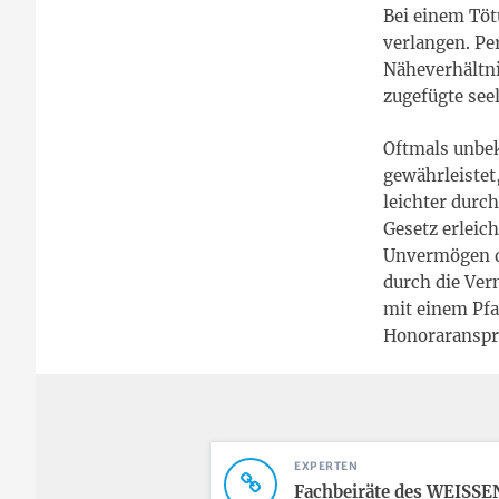
Bei einem Töt
verlangen. Pe
Näheverhältni
zugefügte seel
Oftmals unbek
gewährleistet
leichter durc
Gesetz erleic
Unvermögen de
durch die Ver
mit einem Pfa
Honoraransprü
EXPERTEN
Fachbeiräte des WEISSE