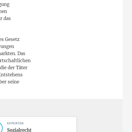
igung
chen
ür das
ses Gesetz
erungen
markten. Das
rtschaftlichen
ie der Täter
 Entstehens
ber seine
EXPERTEN
Sozialrecht