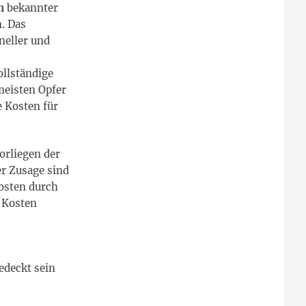
n
bekannter
. Das
neller und
llständige
meisten Opfer
 Kosten für
Vorliegen der
er Zusage sind
osten durch
n Kosten
edeckt sein