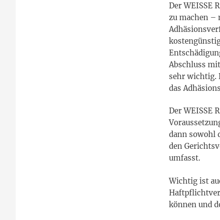
Der WEISSE RI
zu machen – n
Adhäsionsverf
kostengünstig
Entschädigung
Abschluss mit
sehr wichtig.
das Adhäsion
Der WEISSE R
Voraussetzung
dann sowohl d
den Gerichtsv
umfasst.
Wichtig ist a
Haftpflichtve
können und d