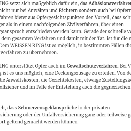
NG setzt sich maßgeblich dafür ein, das
Adhäsionsverfahre
icht nur bei Anwälten und Richtern sondern auch bei Opfern
ahren bietet aus Opfergesichtspunkten den Vorteil, dass sch
er als in einem nachfolgenden Zivilverfahren, über einen
sanspruch entschieden werden kann. Gerade der schnelle vo
 dem gesamten Verfahren und damit mit der Tat, ist für die 
 Dem WEISSEN RING ist es möglich, in bestimmten Fällen die
sverfahren zu übernehmen.
ING unterstützt Opfer auch im
Gewaltschutzverfahren
. Bei 
 ist es uns möglich, eine Deckungszusage zu erteilen. Von d
ie Anwaltskosten, die Gerichtskosten, etwaige Zustellungsk
ollzieher und im Falle der Entstehung auch die gegnerische
uch, dass
Schmerzensgeldansprüche
in der privaten
rsicherung oder der Unfallversicherung ganz oder teilweise g
ort geltend gemacht werden können.