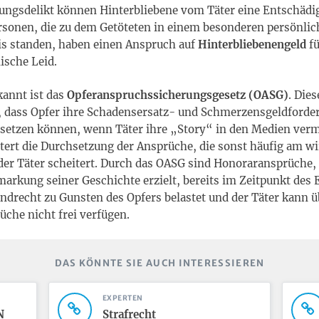
ungsdelikt können Hinterbliebene vom Täter eine Entschäd
rsonen, die zu dem Getöteten in einem besonderen persönli
s standen, haben einen Anspruch auf
Hinterbliebenengeld
f
ische Leid.
annt ist das
Opferanspruchssicherungsgesetz (OASG)
. Die
, dass Opfer ihre Schadensersatz- und Schmerzensgeldford
hsetzen können, wenn Täter ihre „Story“ in den Medien ver
htert die Durchsetzung der Ansprüche, die sonst häufig am wi
r Täter scheitert. Durch das OASG sind Honoraransprüche, d
markung seiner Geschichte erzielt, bereits im Zeitpunkt des
ndrecht zu Gunsten des Opfers belastet und der Täter kann ü
che nicht frei verfügen.
DAS KÖNNTE SIE AUCH INTERESSIEREN
EXPERTEN
N
Strafrecht