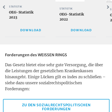
STATISTIK
STATISTIK
S
OEG-Statistik
OEG-Statistik
O
2023
2022
2
DOWNLOAD
DOWNLOAD
Forderungen des WEISSEN RINGS
Das Gesetz bietet eine sehr gute Versorgung, die über
die Leistungen der gesetzlichen Krankenkassen
hinausgeht. Einige Lücken gilt es indes zu schließen –
siehe dazu unsere sozialrechtspolitischen
Forderungen:
ZU DEN SOZIALRECHTSPOLITISCHEN
FORDERUNGEN