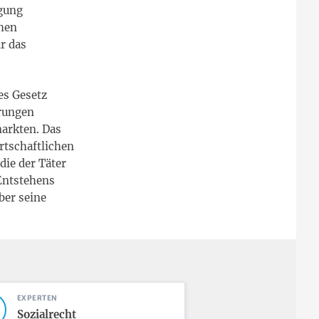
igung
chen
ür das
ses Gesetz
erungen
markten. Das
rtschaftlichen
ie der Täter
 Entstehens
ber seine
EXPERTEN
Sozialrecht