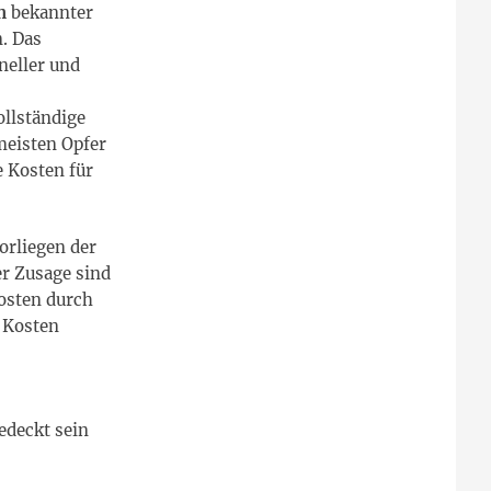
n
bekannter
. Das
neller und
llständige
meisten Opfer
 Kosten für
Vorliegen der
er Zusage sind
osten durch
n Kosten
edeckt sein