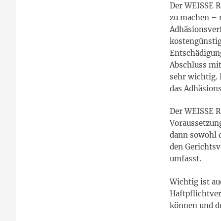
Der WEISSE RI
zu machen – n
Adhäsionsverf
kostengünstig
Entschädigung
Abschluss mit
sehr wichtig.
das Adhäsion
Der WEISSE R
Voraussetzung
dann sowohl d
den Gerichtsv
umfasst.
Wichtig ist a
Haftpflichtve
können und d