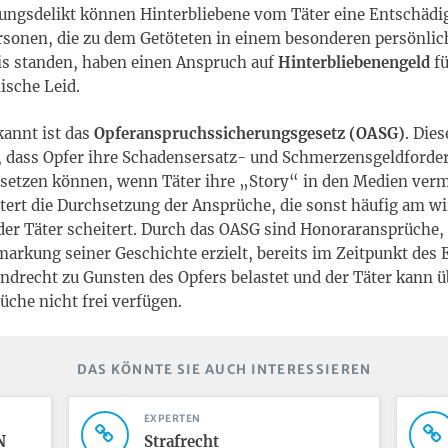
ungsdelikt können Hinterbliebene vom Täter eine Entschäd
rsonen, die zu dem Getöteten in einem besonderen persönli
s standen, haben einen Anspruch auf
Hinterbliebenengeld
f
ische Leid.
annt ist das
Opferanspruchssicherungsgesetz (OASG)
. Die
, dass Opfer ihre Schadensersatz- und Schmerzensgeldford
hsetzen können, wenn Täter ihre „Story“ in den Medien ver
htert die Durchsetzung der Ansprüche, die sonst häufig am wi
r Täter scheitert. Durch das OASG sind Honoraransprüche, d
markung seiner Geschichte erzielt, bereits im Zeitpunkt des
ndrecht zu Gunsten des Opfers belastet und der Täter kann ü
che nicht frei verfügen.
DAS KÖNNTE SIE AUCH INTERESSIEREN
EXPERTEN
N
Strafrecht