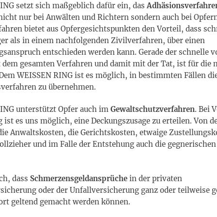
NG setzt sich maßgeblich dafür ein, das
Adhäsionsverfahre
icht nur bei Anwälten und Richtern sondern auch bei Opfern
ahren bietet aus Opfergesichtspunkten den Vorteil, dass sch
er als in einem nachfolgenden Zivilverfahren, über einen
sanspruch entschieden werden kann. Gerade der schnelle vo
 dem gesamten Verfahren und damit mit der Tat, ist für die 
 Dem WEISSEN RING ist es möglich, in bestimmten Fällen die
sverfahren zu übernehmen.
ING unterstützt Opfer auch im
Gewaltschutzverfahren
. Bei 
 ist es uns möglich, eine Deckungszusage zu erteilen. Von d
ie Anwaltskosten, die Gerichtskosten, etwaige Zustellungsk
ollzieher und im Falle der Entstehung auch die gegnerische
uch, dass
Schmerzensgeldansprüche
in der privaten
rsicherung oder der Unfallversicherung ganz oder teilweise g
ort geltend gemacht werden können.