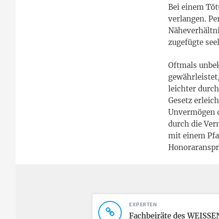
Bei einem Töt
verlangen. Pe
Näheverhältni
zugefügte seel
Oftmals unbek
gewährleistet
leichter durc
Gesetz erleic
Unvermögen de
durch die Ver
mit einem Pfa
Honoraransprü
EXPERTEN
Fachbeiräte des WEISSE